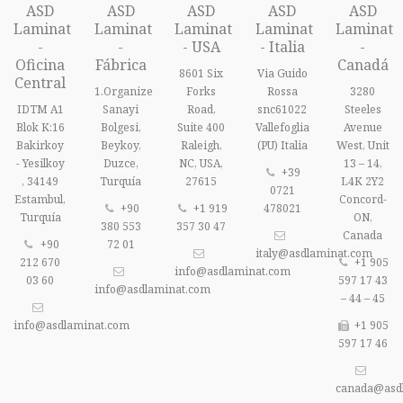
ASD
ASD
ASD
ASD
ASD
Laminat
Laminat
Laminat
Laminat
Laminat
-
-
- USA
- Italia
-
Oficina
Fábrica
Canadá
8601 Six
Via Guido
Central
1.Organize
Forks
Rossa
3280
IDTM A1
Sanayi
Road,
snc61022
Steeles
Blok K:16
Bolgesi,
Suite 400
Vallefoglia
Avenue
Bakirkoy
Beykoy,
Raleigh,
(PU) Italia
West, Unit
- Yesilkoy
Duzce,
NC, USA,
13 – 14,
+39
, 34149
Turquía
27615
L4K 2Y2
0721
Estambul,
Concord-
+90
+1 919
478021
Turquía
ON,
380 553
357 30 47
Canada
+90
72 01
italy@asdlaminat.com
212 670
+1 905
info@asdlaminat.com
03 60
597 17 43
info@asdlaminat.com
– 44 – 45
info@asdlaminat.com
+1 905
597 17 46
canada@asd