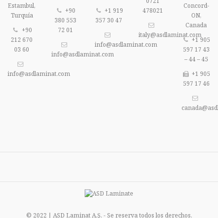
0721
Estambul,
Concord-
+90
+1 919
478021
Turquía
ON,
380 553
357 30 47
Canada
+90
72 01
italy@asdlaminat.com
212 670
+1 905
info@asdlaminat.com
03 60
597 17 43
info@asdlaminat.com
– 44 – 45
info@asdlaminat.com
+1 905
597 17 46
canada@asd
© 2022 | ASD Laminat A.Ş. - Se reserva todos los derechos.