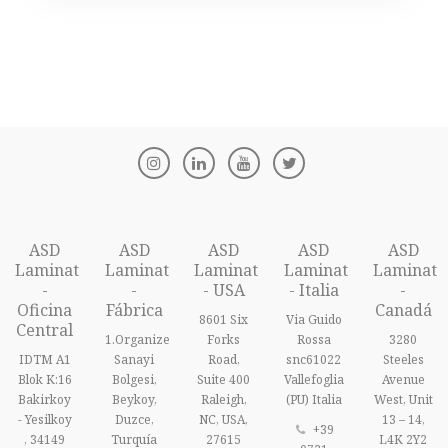
ASD
ASD
ASD
ASD
ASD
Laminat
Laminat
Laminat
Laminat
Laminat
-
-
- USA
- Italia
-
Oficina
Fábrica
Canadá
8601 Six
Via Guido
Central
1.Organize
Forks
Rossa
3280
IDTM A1
Sanayi
Road,
snc61022
Steeles
Blok K:16
Bolgesi,
Suite 400
Vallefoglia
Avenue
Bakirkoy
Beykoy,
Raleigh,
(PU) Italia
West, Unit
- Yesilkoy
Duzce,
NC, USA,
13 – 14,
+39
, 34149
Turquía
27615
L4K 2Y2