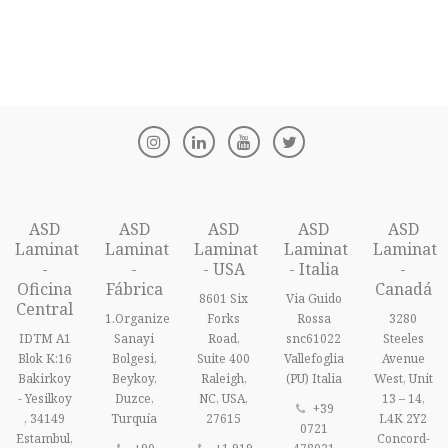
ASD
ASD
ASD
ASD
ASD
Laminat
Laminat
Laminat
Laminat
Laminat
-
-
- USA
- Italia
-
Oficina
Fábrica
Canadá
8601 Six
Via Guido
Central
1.Organize
Forks
Rossa
3280
IDTM A1
Sanayi
Road,
snc61022
Steeles
Blok K:16
Bolgesi,
Suite 400
Vallefoglia
Avenue
Bakirkoy
Beykoy,
Raleigh,
(PU) Italia
West, Unit
- Yesilkoy
Duzce,
NC, USA,
13 – 14,
+39
, 34149
Turquía
27615
L4K 2Y2
0721
Estambul,
Concord-