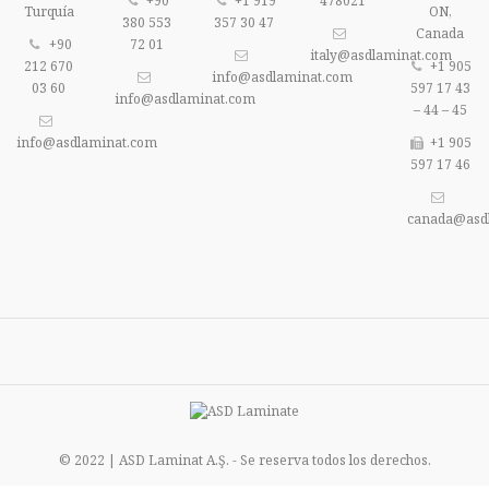
+90
+1 919
478021
Turquía
ON,
380 553
357 30 47
Canada
+90
72 01
italy@asdlaminat.com
212 670
+1 905
info@asdlaminat.com
03 60
597 17 43
info@asdlaminat.com
– 44 – 45
info@asdlaminat.com
+1 905
597 17 46
canada@asd
© 2022 | ASD Laminat A.Ş. - Se reserva todos los derechos.