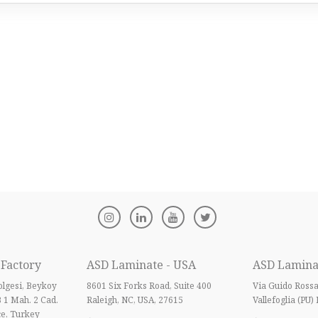
 Factory
ASD Laminate - USA
ASD Laminat
lgesi, Beykoy
8601 Six Forks Road, Suite 400
Via Guido Ross
B 1 Mah. 2 Cad.
Raleigh, NC, USA, 27615
Vallefoglia (PU) 
e, Turkey