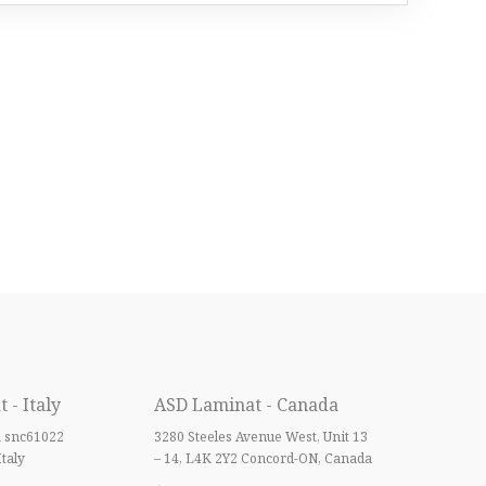
 - Italy
ASD Laminat - Canada
a snc61022
3280 Steeles Avenue West, Unit 13
Italy
– 14, L4K 2Y2 Concord-ON, Canada