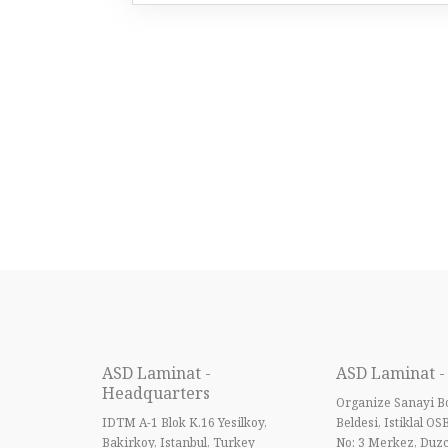
ASD Laminat -
ASD Laminat -
Headquarters
Organize Sanayi Bo
IDTM A-1 Blok K.16 Yesilkoy,
Beldesi, Istiklal OS
Bakirkoy, Istanbul, Turkey
No: 3 Merkez, Duzc