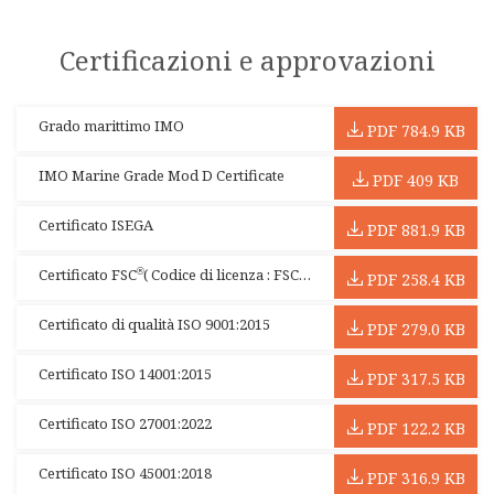
Certificazioni e approvazioni
Grado marittimo IMO
PDF 784.9 KB
IMO Marine Grade Mod D Certificate
PDF 409 KB
Certificato ISEGA
PDF 881.9 KB
Certificato FSC
( Codice di licenza : FSC - C113019 )
®
PDF 258.4 KB
Certificato di qualità ISO 9001:2015
PDF 279.0 KB
Certificato ISO 14001:2015
PDF 317.5 KB
Certificato ISO 27001:2022
PDF 122.2 KB
Certificato ISO 45001:2018
PDF 316.9 KB