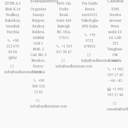
Stabilimento
Canada
IDTM A-1
8601 Six
Via Guido
Blok K.16
Organize
Forks
Rossa
3280
Yesilkoy,
Sanayi
Road,
snc61022
Steeles
Bakirkoy,
Bolgesi,
Suite 400
Vallefoglia
Avenue
Istanbul,
Beykoy
Raleigh,
(PU) Italia
West,
Turchia
Beldesi,
NC, USA,
unità 13-
+39
Istiklal
27615
14, L4K
+90
0721
OSB 1
2Y2
212 670
+1 919
478021
Mah. 2
Vaughan-
03 60
357 30 47
Cad. No: 3
ON,
(pbx)
Merkez,
italy@asdlaminat.com
Canada
Duzce,
info@asdlaminat.com
+1 905
info@asdlaminat.com
Turchia
597 17 43
+90
– 44 – 45
380 553
+1 905
72 01
597 17 46
info@asdlaminat.com
canada@asd