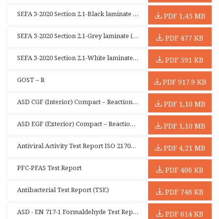
SEFA 3-2020 Section 2.1-Black laminate (LabCo)
PDF 1,45 MB
SEFA 3-2020 Section 2.1-Grey laminate (LabCo)
PDF 477 KB
SEFA 3-2020 Section 2.1-White laminate (LabCo)
PDF 591 KB
GOST – R
PDF 917.9 KB
ASD CGF (Interior) Compact – Reaction to Fire Test Report
PDF 1,10 MB
ASD EGF (Exterior) Compact – Reaction to Fire Test Report
PDF 1,10 MB
Antiviral Activity Test Report ISO 21702:2019
PDF 4,21 MB
PFC-PFAS Test Report
PDF 406 KB
Antibacterial Test Report (TSE)
PDF 746 KB
ASD - EN 717-1 Formaldehyde Test Report (Compact)
PDF 614 KB