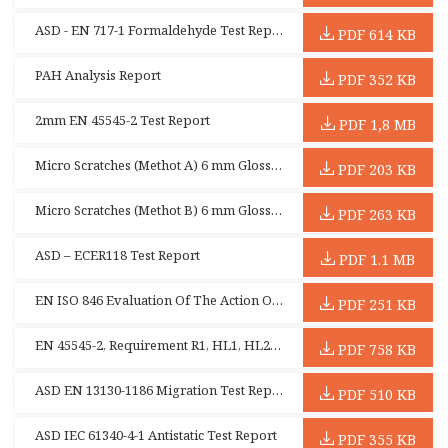
ASD - EN 717-1 Formaldehyde Test Report (Thin Laminate)
PDF 614 KB
PAH Analysis Report
PDF 352 KB
2mm EN 45545-2 Test Report
PDF 1,8 MB
Micro Scratches (Methot A) 6 mm Glossy Face
PDF 203 KB
Micro Scratches (Methot B) 6 mm Glossy Face
PDF 263 KB
ASD – ECER118 Test Report
PDF 1.1 MB
EN ISO 846 Evaluation Of The Action Of Microorganisms - CATAS
PDF 251 KB
EN 45545-2, Requirement R1, HL1, HL2, HL3 (CFG Type Compact Laminate-interior)
PDF 758 KB
ASD EN 13130-1186 Migration Test Report
PDF 510 KB
ASD IEC 61340-4-1 Antistatic Test Report
PDF 355 KB