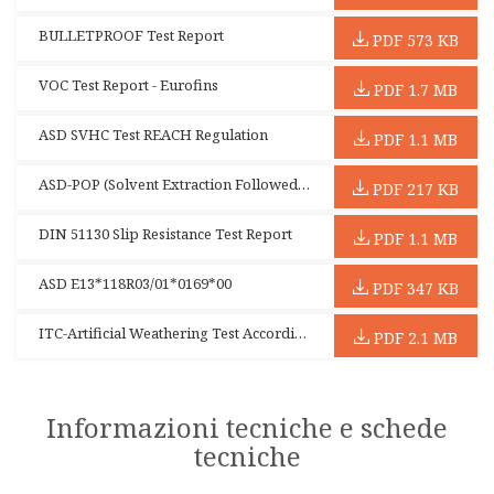
BULLETPROOF Test Report
PDF 573 KB
VOC Test Report - Eurofins
PDF 1.7 MB
ASD SVHC Test REACH Regulation
PDF 1.1 MB
ASD-POP (Solvent Extraction Followed By Liquid Chromotography) Test
PDF 217 KB
DIN 51130 Slip Resistance Test Report
PDF 1.1 MB
ASD E13*118R03/01*0169*00
PDF 347 KB
ITC-Artificial Weathering Test According to EN 438-2 Section 29-Antracit
PDF 2.1 MB
Informazioni tecniche e schede
tecniche