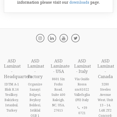
information please visit our
downloads
page.
ASD
ASD
ASD
ASD
ASD
Laminat
Laminat
Laminate
Laminat
Laminat
-
-
- USA
- Italy
-
Headquarters
Factory
Canada
8601 Six
Via Guido
IDTM A-1
Organize
Forks
Rossa
3280
Blok K.16
Sanayi
Road,
snc61022
Steeles
Yesilkoy,
Bolgesi,
Suite 400
Vallefoglia
Avenue
Bakirkoy,
Beykoy
Raleigh,
(PU) Italy
West, Unit
Istanbul,
Beldesi,
NC, USA,
13 – 14,
+39
Turkey
Istiklal
27615
L4K 2Y2
0721
OSB 1
Concord-