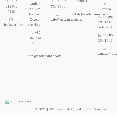
+90
+1 919
478021
Mah. 2
ON,
212 670
357 30 47
Cad. No: 3
Canada
03 60
Merkez,
italy@asdlaminat.com
+1 905
Duzce,
info@asdlaminat.com
597 17 43
info@asdlaminat.com
Turkey
– 44 – 45
+90
+1 905
380 553
597 17 46
72 01
canada@asd
info@asdlaminat.com
© 2022 | ASD Laminat A.Ş. - All Rights Reserved.