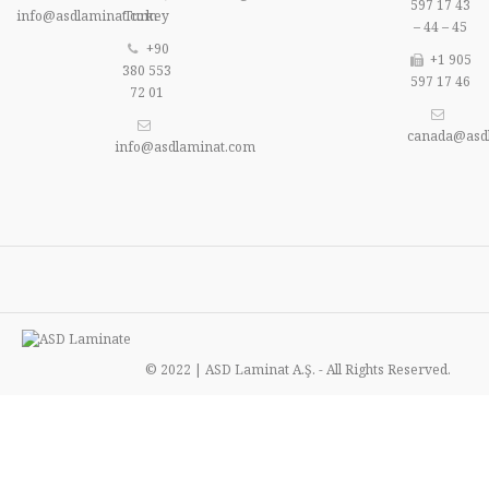
597 17 43
info@asdlaminat.com
Turkey
– 44 – 45
+90
+1 905
380 553
597 17 46
72 01
canada@asd
info@asdlaminat.com
© 2022 | ASD Laminat A.Ş. - All Rights Reserved.