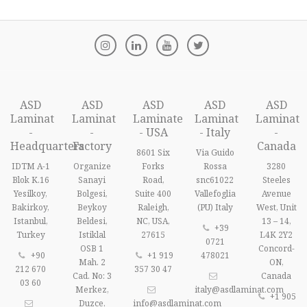
ASD
ASD
ASD
ASD
ASD
Laminat
Laminat
Laminate
Laminat
Laminat
-
-
- USA
- Italy
-
Headquarters
Factory
Canada
8601 Six
Via Guido
IDTM A-1
Organize
Forks
Rossa
3280
Blok K.16
Sanayi
Road,
snc61022
Steeles
Yesilkoy,
Bolgesi,
Suite 400
Vallefoglia
Avenue
Bakirkoy,
Beykoy
Raleigh,
(PU) Italy
West, Unit
Istanbul,
Beldesi,
NC, USA,
13 – 14,
+39
Turkey
Istiklal
27615
L4K 2Y2
0721
OSB 1
Concord-
+90
+1 919
478021
Mah. 2
ON,
212 670
357 30 47
Cad. No: 3
Canada
03 60
Merkez,
italy@asdlaminat.com
+1 905
Duzce,
info@asdlaminat.com