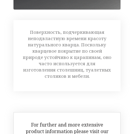
Поверхность, подчеркивающая
неподвластную времени красоту
натурального кварца. Поскольку
кварцевое покрытие по своей
природе устойчиво к царапинам, оно
часто используется для
изготовления столешниц, туалетных
столиков и мебели.
For further and more extensive
product information please visit our