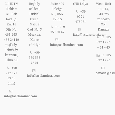
Cd. İDTM
Beyköy
Suite 400
(PU) İtalya
West, Unit
Blokları
Beldesi,
Raleigh,
13 – 14,
+39
A1 Blok
İstiklal
NC, USA,
L4K 2Y2
0721
No:10/1
OSB 1
27615
Concord-
478021
Kat:16
Mah. 2
ON,
+1 919
Ofis No:
Cad. No: 3
Kanada
357 30 47
463-465-
Merkez,
italy@asdlaminat.com
+1 905
466 34149
Düzce,
597 17 43
Yeşilköy-
Türkiye
info@asdlaminat.com
– 44 – 45
Bakırköy,
+90
İstanbul /
+1 905
380 553
TÜRKİYE
597 17 46
72 01
+90
212 670
canada@asd
info@asdlaminat.com
03 60
(pbx)
info@asdlaminat.com