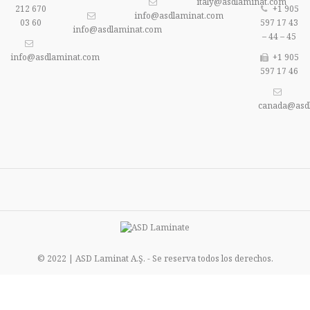
italy@asdlaminat.com
212 670
+1 905
info@asdlaminat.com
03 60
597 17 43
info@asdlaminat.com
– 44 – 45
info@asdlaminat.com
+1 905
597 17 46
canada@asd
© 2022 | ASD Laminat A.Ş. - Se reserva todos los derechos.