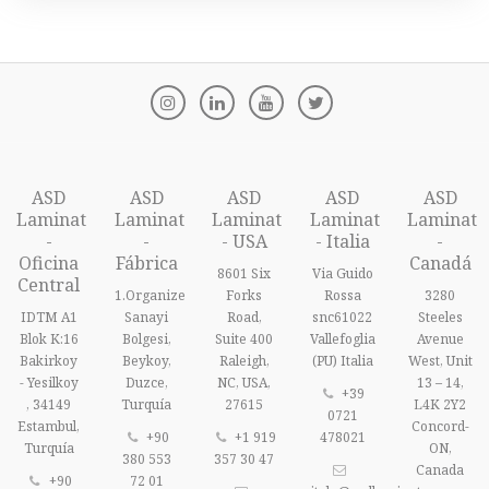
ASD
ASD
ASD
ASD
ASD
Laminat
Laminat
Laminat
Laminat
Laminat
-
-
- USA
- Italia
-
Oficina
Fábrica
Canadá
8601 Six
Via Guido
Central
1.Organize
Forks
Rossa
3280
IDTM A1
Sanayi
Road,
snc61022
Steeles
Blok K:16
Bolgesi,
Suite 400
Vallefoglia
Avenue
Bakirkoy
Beykoy,
Raleigh,
(PU) Italia
West, Unit
- Yesilkoy
Duzce,
NC, USA,
13 – 14,
+39
, 34149
Turquía
27615
L4K 2Y2
0721
Estambul,
Concord-
+90
+1 919
478021
Turquía
ON,
380 553
357 30 47
Canada
+90
72 01