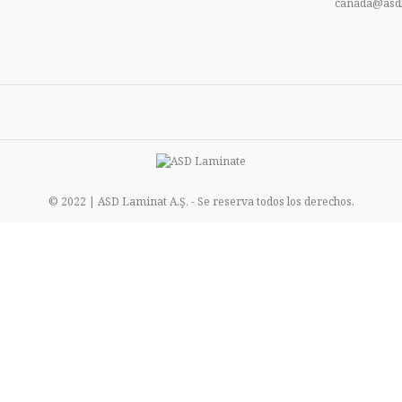
canada@asd
© 2022 | ASD Laminat A.Ş. - Se reserva todos los derechos.