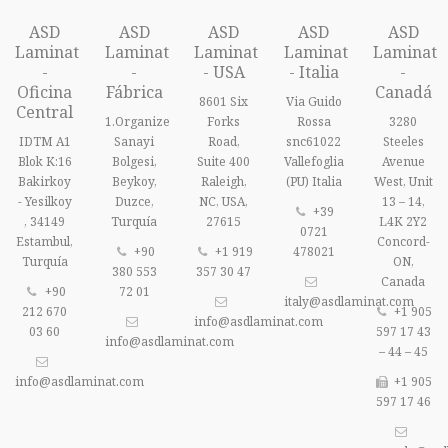
ASD
ASD
ASD
ASD
ASD
Laminat
Laminat
Laminat
Laminat
Laminat
-
-
- USA
- Italia
-
Oficina
Fábrica
Canadá
8601 Six
Via Guido
Central
1.Organize
Forks
Rossa
3280
IDTM A1
Sanayi
Road,
snc61022
Steeles
Blok K:16
Bolgesi,
Suite 400
Vallefoglia
Avenue
Bakirkoy
Beykoy,
Raleigh,
(PU) Italia
West, Unit
- Yesilkoy
Duzce,
NC, USA,
13 – 14,
+39
, 34149
Turquía
27615
L4K 2Y2
0721
Estambul,
Concord-
+90
+1 919
478021
Turquía
ON,
380 553
357 30 47
Canada
+90
72 01
italy@asdlaminat.com
212 670
+1 905
info@asdlaminat.com
03 60
597 17 43
info@asdlaminat.com
– 44 – 45
info@asdlaminat.com
+1 905
597 17 46