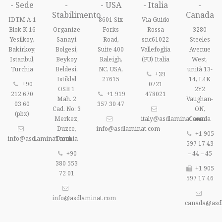
- Sede
-
- USA
- Italia
-
Stabilimento
Canada
IDTM A-1
8601 Six
Via Guido
Blok K.16
Organize
Forks
Rossa
3280
Yesilkoy,
Sanayi
Road,
snc61022
Steeles
Bakirkoy,
Bolgesi,
Suite 400
Vallefoglia
Avenue
Istanbul,
Beykoy
Raleigh,
(PU) Italia
West,
Turchia
Beldesi,
NC, USA,
unità 13-
+39
Istiklal
27615
14, L4K
+90
0721
OSB 1
2Y2
212 670
+1 919
478021
Mah. 2
Vaughan-
03 60
357 30 47
Cad. No: 3
ON,
(pbx)
Merkez,
italy@asdlaminat.com
Canada
Duzce,
info@asdlaminat.com
+1 905
info@asdlaminat.com
Turchia
597 17 43
+90
– 44 – 45
380 553
+1 905
72 01
597 17 46
info@asdlaminat.com
canada@asd