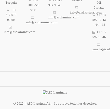
+90
+1 919
478021
Turquía
ON,
380 553
357 30 47
Canada
+90
72 01
italy@asdlaminat.com
212 670
+1 905
info@asdlaminat.com
03 60
597 17 43
info@asdlaminat.com
– 44 – 45
info@asdlaminat.com
+1 905
597 17 46
canada@asd
© 2022 | ASD Laminat A.Ş. - Se reserva todos los derechos.