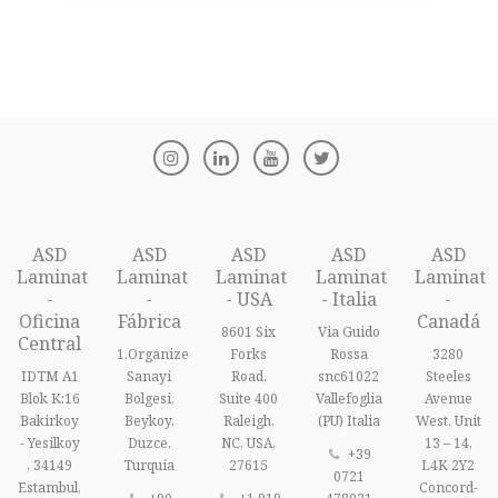
ASD
ASD
ASD
ASD
ASD
Laminat
Laminat
Laminat
Laminat
Laminat
-
-
- USA
- Italia
-
Oficina
Fábrica
Canadá
8601 Six
Via Guido
Central
1.Organize
Forks
Rossa
3280
IDTM A1
Sanayi
Road,
snc61022
Steeles
Blok K:16
Bolgesi,
Suite 400
Vallefoglia
Avenue
Bakirkoy
Beykoy,
Raleigh,
(PU) Italia
West, Unit
- Yesilkoy
Duzce,
NC, USA,
13 – 14,
+39
, 34149
Turquía
27615
L4K 2Y2
0721
Estambul,
Concord-