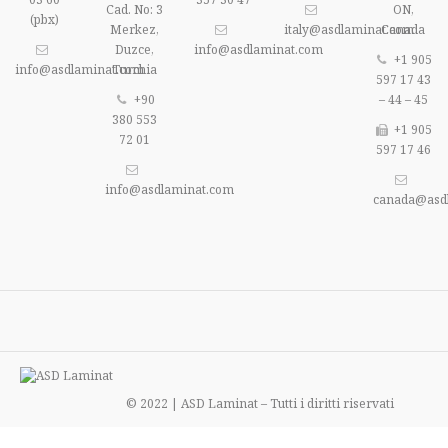
Cad. No: 3
ON,
(pbx)
Merkez,
italy@asdlaminat.com
Canada
Duzce,
info@asdlaminat.com
+1 905
info@asdlaminat.com
Turchia
597 17 43
+90
– 44 – 45
380 553
+1 905
72 01
597 17 46
info@asdlaminat.com
canada@asd
© 2022 | ASD Laminat – Tutti i diritti riservati