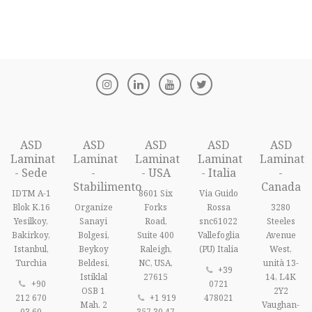
ASD
ASD
ASD
ASD
ASD
Laminat
Laminat
Laminat
Laminat
Laminat
- Sede
-
- USA
- Italia
-
Stabilimento
Canada
IDTM A-1
8601 Six
Via Guido
Blok K.16
Organize
Forks
Rossa
3280
Yesilkoy,
Sanayi
Road,
snc61022
Steeles
Bakirkoy,
Bolgesi,
Suite 400
Vallefoglia
Avenue
Istanbul,
Beykoy
Raleigh,
(PU) Italia
West,
Turchia
Beldesi,
NC, USA,
unità 13-
+39
Istiklal
27615
14, L4K
+90
0721
OSB 1
2Y2
212 670
+1 919
478021
Mah. 2
Vaughan-
03 60
357 30 47