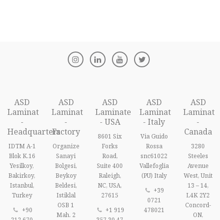
ASD
ASD
ASD
ASD
ASD
Laminat
Laminat
Laminate
Laminat
Laminat
-
-
- USA
- Italy
-
Headquarters
Factory
Canada
8601 Six
Via Guido
IDTM A-1
Organize
Forks
Rossa
3280
Blok K.16
Sanayi
Road,
snc61022
Steeles
Yesilkoy,
Bolgesi,
Suite 400
Vallefoglia
Avenue
Bakirkoy,
Beykoy
Raleigh,
(PU) Italy
West, Unit
Istanbul,
Beldesi,
NC, USA,
13 – 14,
+39
Turkey
Istiklal
27615
L4K 2Y2
0721
OSB 1
Concord-
+90
+1 919
478021
Mah. 2
ON,
212 670
357 30 47