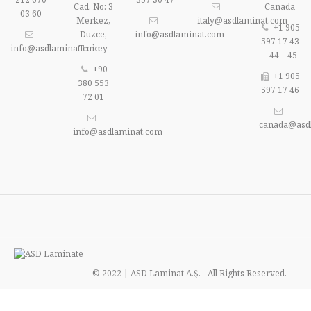
Cad. No: 3
Canada
03 60
Merkez,
italy@asdlaminat.com
+1 905
Duzce,
info@asdlaminat.com
597 17 43
info@asdlaminat.com
Turkey
– 44 – 45
+90
+1 905
380 553
597 17 46
72 01
canada@asd
info@asdlaminat.com
© 2022 | ASD Laminat A.Ş. - All Rights Reserved.