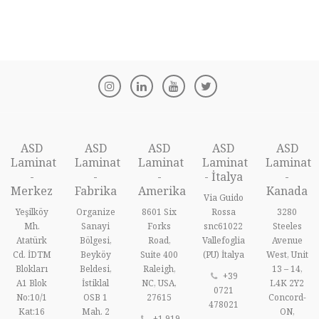
ASD
ASD
ASD
ASD
ASD
Laminat
Laminat
Laminat
Laminat
Laminat
-
-
-
- İtalya
-
Merkez
Fabrika
Amerika
Kanada
Via Guido
Yeşilköy
Organize
8601 Six
Rossa
3280
Mh.
Sanayi
Forks
snc61022
Steeles
Atatürk
Bölgesi,
Road,
Vallefoglia
Avenue
Cd. İDTM
Beyköy
Suite 400
(PU) İtalya
West, Unit
Blokları
Beldesi,
Raleigh,
13 – 14,
+39
A1 Blok
İstiklal
NC, USA,
L4K 2Y2
0721
No:10/1
OSB 1
27615
Concord-
478021
Kat:16
Mah. 2
ON,
+1 919