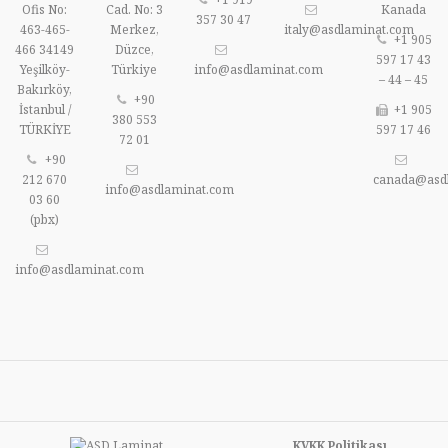
Ofis No:
Cad. No: 3
Kanada
357 30 47
463-465-
Merkez,
italy@asdlaminat.com
+1 905
466 34149
Düzce,
597 17 43
Yeşilköy-
Türkiye
info@asdlaminat.com
– 44 – 45
Bakırköy,
+90
İstanbul /
+1 905
380 553
TÜRKİYE
597 17 46
72 01
+90
212 670
canada@asd
info@asdlaminat.com
03 60
(pbx)
info@asdlaminat.com
KVKK Politikası