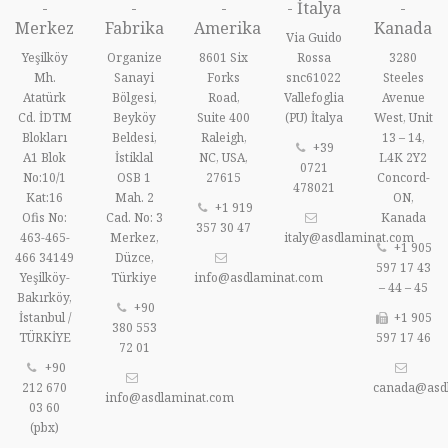
-
-
-
- İtalya
-
Merkez
Fabrika
Amerika
Kanada
Via Guido
Yeşilköy
Organize
8601 Six
Rossa
3280
Mh.
Sanayi
Forks
snc61022
Steeles
Atatürk
Bölgesi,
Road,
Vallefoglia
Avenue
Cd. İDTM
Beyköy
Suite 400
(PU) İtalya
West, Unit
Blokları
Beldesi,
Raleigh,
13 – 14,
+39
A1 Blok
İstiklal
NC, USA,
L4K 2Y2
0721
No:10/1
OSB 1
27615
Concord-
478021
Kat:16
Mah. 2
ON,
+1 919
Ofis No:
Cad. No: 3
Kanada
357 30 47
463-465-
Merkez,
italy@asdlaminat.com
+1 905
466 34149
Düzce,
597 17 43
Yeşilköy-
Türkiye
info@asdlaminat.com
– 44 – 45
Bakırköy,
+90
İstanbul /
+1 905
380 553
TÜRKİYE
597 17 46
72 01
+90
212 670
canada@asd
info@asdlaminat.com
03 60
(pbx)