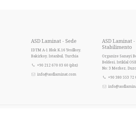
ASD Laminat - Sede
ASD Laminat -
Stabilimento
IDTM A-1 Blok K.16 Yesilkoy,
Bakirkoy, Istanbul, Turchia
Organize Sanayi Bo
Beldesi, Istiklal OS
+90 212 670 03 60 (pbx)
No: 3 Merkez, Duzc
info@asdlaminat.com
+90 380 553 72 
info@asdlamin
© 2022 | ASD Laminat – Tutti i diritti riservati