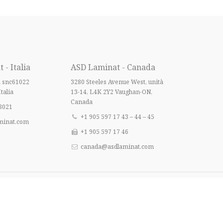
- Italia
ASD Laminat - Canada
a snc61022
3280 Steeles Avenue West, unità
Italia
13-14, L4K 2Y2 Vaughan-ON,
Canada
8021
+1 905 597 17 43 – 44 – 45
minat.com
+1 905 597 17 46
canada@asdlaminat.com