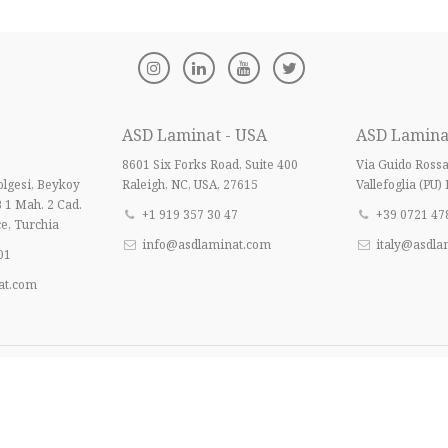
ASD Laminat - USA
ASD Laminat 
8601 Six Forks Road, Suite 400
Via Guido Ross
lgesi, Beykoy
Raleigh, NC, USA, 27615
Vallefoglia (PU) 
B 1 Mah. 2 Cad.
+1 919 357 30 47
+39 0721 47
e, Turchia
info@asdlaminat.com
italy@asdla
01
at.com