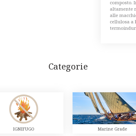
composto. I
altamente re
alle macchie
cellulosa a
termoindure
Categorie
IGNIFUGO
Marine Grade