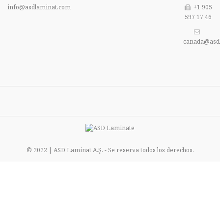
info@asdlaminat.com
+1 905
597 17 46
canada@asd
© 2022 | ASD Laminat A.Ş. - Se reserva todos los derechos.