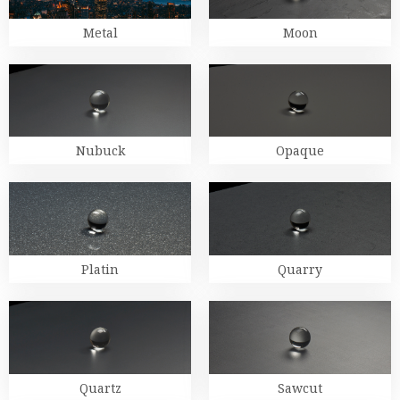
Metal
Moon
Nubuck
Opaque
Platin
Quarry
Quartz
Sawcut