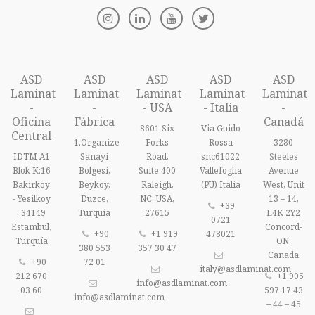
ASD
ASD
ASD
ASD
ASD
Laminat
Laminat
Laminat
Laminat
Laminat
-
-
- USA
- Italia
-
Oficina
Fábrica
Canadá
8601 Six
Via Guido
Central
1.Organize
Forks
Rossa
3280
IDTM A1
Sanayi
Road,
snc61022
Steeles
Blok K:16
Bolgesi,
Suite 400
Vallefoglia
Avenue
Bakirkoy
Beykoy,
Raleigh,
(PU) Italia
West, Unit
- Yesilkoy
Duzce,
NC, USA,
13 – 14,
+39
, 34149
Turquía
27615
L4K 2Y2
0721
Estambul,
Concord-
+90
+1 919
478021
Turquía
ON,
380 553
357 30 47
Canada
+90
72 01
italy@asdlaminat.com
212 670
+1 905
info@asdlaminat.com
03 60
597 17 43
info@asdlaminat.com
– 44 – 45