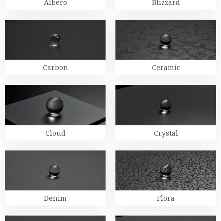
Albero
Blizzard
Carbon
Ceramic
Cloud
Crystal
Denim
Flora