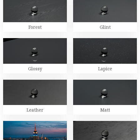
Forest
Glint
Glossy
Lapice
Leather
Matt