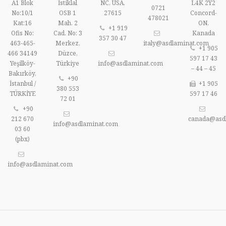
A1 Blok
İstiklal
NC, USA,
L4K 2Y2
0721
No:10/1
OSB 1
27615
Concord-
478021
Kat:16
Mah. 2
ON,
+1 919
Ofis No:
Cad. No: 3
Kanada
357 30 47
463-465-
Merkez,
italy@asdlaminat.com
+1 905
466 34149
Düzce,
597 17 43
Yeşilköy-
Türkiye
info@asdlaminat.com
– 44 – 45
Bakırköy,
+90
İstanbul /
+1 905
380 553
TÜRKİYE
597 17 46
72 01
+90
212 670
canada@asd
info@asdlaminat.com
03 60
(pbx)
info@asdlaminat.com