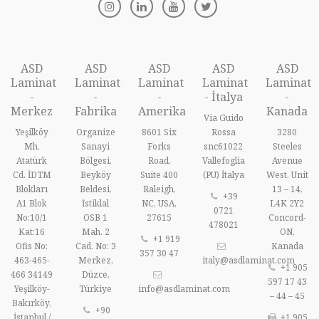
ASD
ASD
ASD
ASD
ASD
Laminat
Laminat
Laminat
Laminat
Laminat
-
-
-
- İtalya
-
Merkez
Fabrika
Amerika
Kanada
Via Guido
Yeşilköy
Organize
8601 Six
Rossa
3280
Mh.
Sanayi
Forks
snc61022
Steeles
Atatürk
Bölgesi,
Road,
Vallefoglia
Avenue
Cd. İDTM
Beyköy
Suite 400
(PU) İtalya
West, Unit
Blokları
Beldesi,
Raleigh,
13 – 14,
+39
A1 Blok
İstiklal
NC, USA,
L4K 2Y2
0721
No:10/1
OSB 1
27615
Concord-
478021
Kat:16
Mah. 2
ON,
+1 919
Ofis No:
Cad. No: 3
Kanada
357 30 47
463-465-
Merkez,
italy@asdlaminat.com
+1 905
466 34149
Düzce,
597 17 43
Yeşilköy-
Türkiye
info@asdlaminat.com
– 44 – 45
Bakırköy,
+90
İstanbul /
+1 905