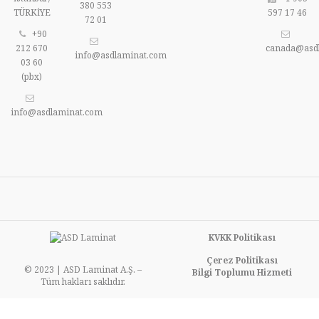
380 553
TÜRKİYE
597 17 46
72 01
+90
212 670
canada@asd
info@asdlaminat.com
03 60
(pbx)
info@asdlaminat.com
KVKK Politikası
Çerez Politikası
© 2023 | ASD Laminat A.Ş. –
Bilgi Toplumu Hizmeti
Tüm hakları saklıdır.